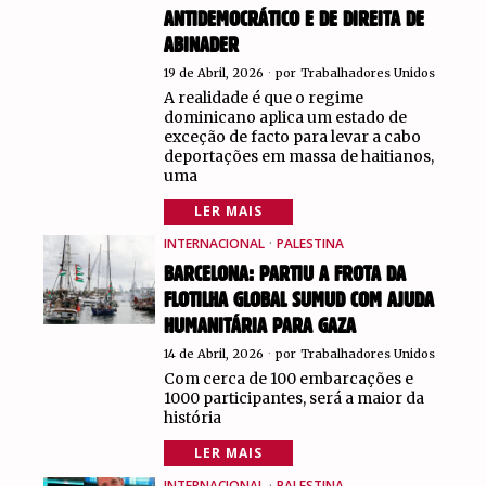
ANTIDEMOCRÁTICO E DE DIREITA DE
ABINADER
19 de Abril, 2026
por
Trabalhadores Unidos
A realidade é que o regime
dominicano aplica um estado de
exceção de facto para levar a cabo
deportações em massa de haitianos,
uma
LER MAIS
INTERNACIONAL
·
PALESTINA
BARCELONA: PARTIU A FROTA DA
FLOTILHA GLOBAL SUMUD COM AJUDA
HUMANITÁRIA PARA GAZA
14 de Abril, 2026
por
Trabalhadores Unidos
Com cerca de 100 embarcações e
1000 participantes, será a maior da
história
LER MAIS
INTERNACIONAL
·
PALESTINA