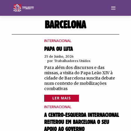
BARCELONA
INTERNACIONAL
PAPA OU LUTA
25 de Junho, 2026
por
Trabalhadores Unidos
Para além dos discursos e das
missas, a visita do Papa Leão XIV à
cidade de Barcelona suscita debate
num contexto de mobilizações
combativas
LER MAIS
INTERNACIONAL
A CENTRO-ESQUERDA INTERNACIONAL
REITEROU EM BARCELONA O SEU
APOIO AO GOVERNO