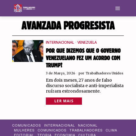
AVANZADA PROGRESISTA
INTERNACIONAL
·
VENEZUELA
POR QUE DIZEMOS QUE O GOVERNO
VENEZUELANO FEZ UM ACORDO COM
TRUMP?
3 de Março, 2026
por
Trabalhadores Unidos
Em dois meses, 27 anos de falso
discurso socialista e anti-imperialista
ruíram estrondosamente.
LER MAIS
COMUNICADOS
INTERNACIONAL
NACIONAL
MULHERES
COMUNICADOS
TRABALHADORES
CLIMA
EDITORIAL
TEORIA
ECONOMIA
CULTURA