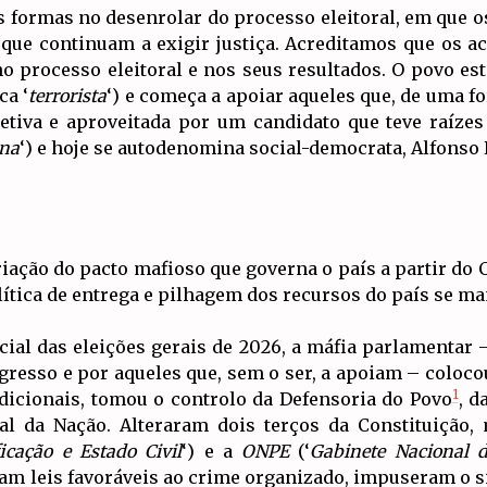
sas formas no desenrolar do processo eleitoral, em que 
que continuam a exigir justiça. Acreditamos que os a
 processo eleitoral e nos seus resultados. O povo está
ca ‘
terrorista
‘) e começa a apoiar aqueles que, de uma f
etiva e aproveitada por um candidato que teve raízes 
ana
‘) e hoje se autodenomina social-democrata, Alfonso
iação do pacto mafioso que governa o país a partir do 
lítica de entrega e pilhagem dos recursos do país se m
al das eleições gerais de 2026, a máfia parlamentar –
resso e por aqueles que, sem o ser, a apoiam – coloco
1
dicionais, tomou o controlo da Defensoria do Povo
, d
al da Nação. Alteraram dois terços da Constituição,
icação e Estado Civil
‘) e a
ONPE
(‘
Gabinete Nacional d
ram leis favoráveis ao crime organizado, impuseram o 