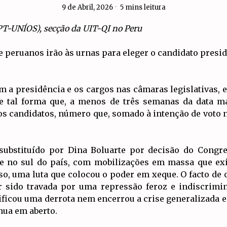
9 de Abril, 2026
5 mins leitura
PT-UNÍOS), secção da UIT-QI no Peru
de peruanos irão às urnas para eleger o candidato presi
am a presidência e os cargos nas câmaras legislativas
 de tal forma que, a menos de três semanas da data m
os candidatos, número que, somado à intenção de voto n
, substituído por Dina Boluarte por decisão do Congre
 no sul do país, com mobilizações em massa que ex
o, uma luta que colocou o poder em xeque. O facto de 
er sido travada por uma repressão feroz e indiscrim
nificou uma derrota nem encerrou a crise generalizada
nua em aberto.