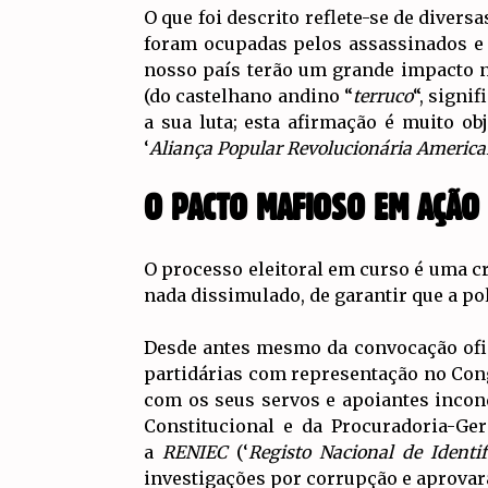
O que foi descrito reflete-se de diver
foram ocupadas pelos assassinados e 
nosso país terão um grande impacto no
(do castelhano andino “
terruco
“, signifi
a sua luta; esta afirmação é muito obj
‘
Aliança Popular Revolucionária Americ
O PACTO MAFIOSO EM AÇÃO
O processo eleitoral em curso é uma cr
nada dissimulado, de garantir que a po
Desde antes mesmo da convocação ofici
partidárias com representação no Cong
com os seus servos e apoiantes incon
Constitucional e da Procuradoria-Ger
a
RENIEC
(‘
Registo Nacional de Identif
investigações por corrupção e aprova