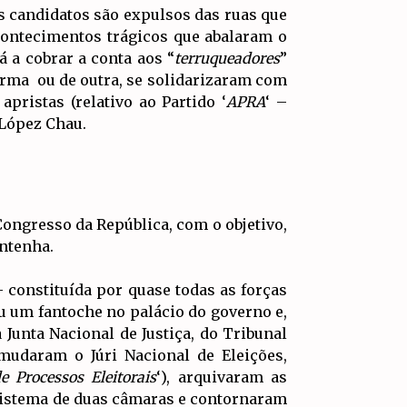
os candidatos são expulsos das ruas que
contecimentos trágicos que abalaram o
 a cobrar a conta aos “
terruqueadores
”
orma ou de outra, se solidarizaram com
apristas (relativo ao Partido ‘
APRA
‘ –
 López Chau.
Congresso da República, com o objetivo,
antenha.
 constituída por quase todas as forças
u um fantoche no palácio do governo e,
a Junta Nacional de Justiça, do Tribunal
 mudaram o Júri Nacional de Eleições,
e Processos Eleitorais
‘), arquivaram as
sistema de duas câmaras e contornaram