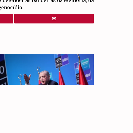
a defender as bandeiras da Memória, da
genocídio.
IR PARA
TOPO