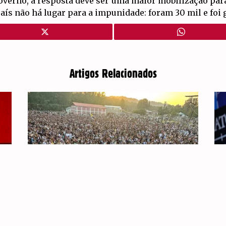
overno, a resposta deve ser uma maior mobilização par
país não há lugar para a impunidade: foram 30 mil e foi 
Artigos Relacionados