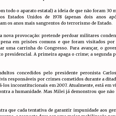
om todo o aparato estatal) a ideia de que não foram 30 m
os Estados Unidos de 1978 (apenas dois anos apó
am os anos mais sangrentos do terrorismo de Estado.
ma nova provocação: pretende perdoar militares conde
na em prisões comuns e que foram visitados por d
r uma carrinha do Congresso. Para avançar, o gove
o presidencial. A primeira apaga o crime; a segunda 
ndultos concedidos pelo presidente peronista Carlo
ivis responsáveis por crimes cometidos durante a ditadur
-los inconstitucionais em 2007. Atualmente, está em v
contra a humanidade. Mas Milei já demonstrou que nã
tra que cada tentativa de garantir impunidade aos gen