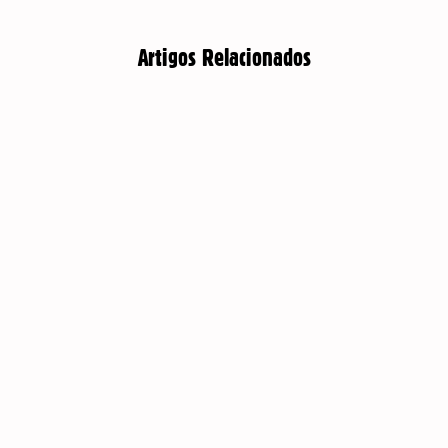
Artigos Relacionados
PAQUISTÃO: CAXEMIRA EM REVOLTA
AP
PELOS SEUS DIREITOS SOCIAIS E PELA
31 