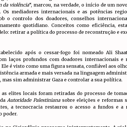
m da violência
“, marcou, na verdade, o início de um novo
vo. Os mediadores internacionais e as potências re
ob o controlo dos doadores, conselhos internaciona
onamento quotidiano. Conceitos como eficiência, esta
elo: retirar a política do processo de reconstrução e e
stabelecido após o cessar-fogo foi nomeado Ali Sha
com laços profundos com doadores internacionais e 
 Ele é visto como uma figura sensata, confiável aos olh
esistência armada e mais versada na linguagem administra
, mas sim administrar Gaza e controlar a sua política.
 as elites locais foram retiradas do processo de toma
 da
Autoridade Palestiniana
sobre eleições e reformas s
ites, a tecnocracia restaurou o acesso a fundos e a
o poder.