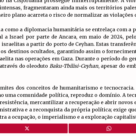
ão na Cisjordânia prossegue ininterruptamente. A viol
 intensas, fragmentaram ainda mais os territórios pale
iro plano acarreta o risco de normalizar as violações d
la como a diplomacia humanitária se entrelaça com a p
l a Israel por parte de Ancara, em maio de 2024, pel
israelitas a partir do porto de Ceyhan. Estas transfer
e os destinos ocultados, garantindo assim o fornecimen
sraelita nas operações em Gaza. Durante o período do g
 através do oleoduto
Baku-Tbilisi-Ceyhan
, apesar do emb
limites dos conceitos de humanitarismo e tecnocracia.
 uma comunidade política, reproduz o domínio. A tec
resistência, mercantilizar a recuperação e abrir novos e
inistrativa e a reconquista da própria política; exige q
tra a ocupação, o imperialismo e a exploração capitalis