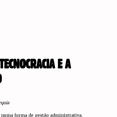
TECNOCRACIA E A
O
rquia
o numa forma de gestão administrativa.