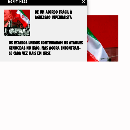
DON'T MISS
Artigos Relacionados
DE UM ACORDO FRÁGIL À
AGRESSÃO IMPERIALISTA
OS ESTADOS UNIDOS CONTINUARAM OS ATAQUES
GENOCIDAS NO IRÃO, MAS AGORA ENCONTRAM-
SE CADA VEZ MAIS EM CRISE
IR PARA
TOPO
DE UM ACORDO FRÁGIL À AGRESSÃO IMPERIALISTA
3 de Agosto, 2026
Por detrás da assinatura deste frágil cessar-fogo,
que representou uma derrota para o imperialismo