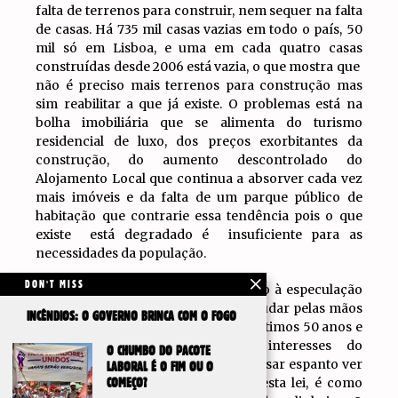
falta de terrenos para construir, nem sequer na falta
de casas. Há 735 mil casas vazias em todo o país, 50
mil só em Lisboa, e uma em cada quatro casas
construídas desde 2006 está vazia, o que mostra que
não é preciso mais terrenos para construção mas
sim reabilitar a que já existe. O problemas está na
bolha imobiliária que se alimenta do turismo
residencial de luxo, dos preços exorbitantes da
construção, do aumento descontrolado do
Alojamento Local que continua a absorver cada vez
mais imóveis e da falta de um parque público de
habitação que contrarie essa tendência pois o que
existe está degradado é insuficiente para as
necessidades da população.
DON'T MISS
É evidente que esta política de apoio à especulação
que encarece a habitação não vai mudar pelas mãos
INCÊNDIOS: O GOVERNO BRINCA COM O FOGO
dos que têm governado o país nos últimos 50 anos e
estão comprometidos com os interesses do
O CHUMBO DO PACOTE
imobiliário, por isso não deixa de causar espanto ver
LABORAL É O FIM OU O
o BE a pedir ao PS para que pare esta lei, é como
COMEÇO?