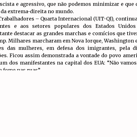
fascista e agressivo, que não podemos minimizar e qu
s da extrema-direita no mundo.
Trabalhadores – Quarta Internacional (UIT-QI), continua
dentes e aos setores populares dos Estados Unido
rtante destacar as grandes marchas e comícios que tiv
mp. Milhares marcharam em Nova Iorque, Washington e o
des das mulheres, em defesa dos imigrantes, pela 
ções. Ficou assim demonstrada a vontade do povo amer
um dos manifestantes na capital dos EUA: “Não vamos 
m fome nas ruas”.
Artigos Relacionados
OS ESTADOS UNIDOS CONTINUARAM
OS ATAQUES GENOCIDAS NO IRÃO,