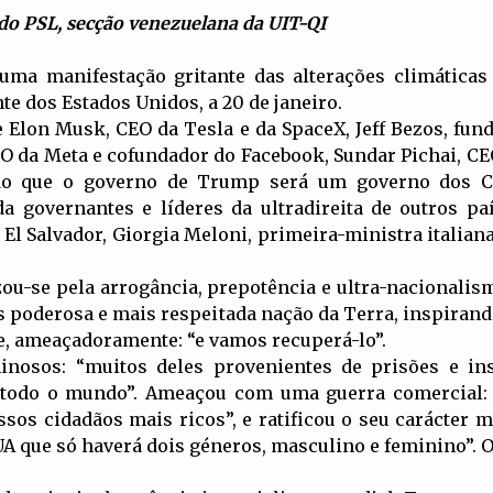
do PSL, secção venezuelana da UIT-QI
uma manifestação gritante das alterações climáticas
e dos Estados Unidos, a 20 de janeiro.
 Elon Musk, CEO da Tesla e da SpaceX, Jeff Bezos, fun
O da Meta e cofundador do Facebook, Sundar Pichai, CE
ndo que o governo de Trump será um governo dos CE
governantes e líderes da ultradireita de outros paí
El Salvador, Giorgia Meloni, primeira-ministra italiana
zou-se pela arrogância, prepotência e ultra-nacionalis
is poderosa e mais respeitada nação da Terra, inspira
e, ameaçadoramente: “e vamos recuperá-lo”.
inosos: “muitos deles provenientes de prisões e inst
 todo o mundo”. Ameaçou com uma guerra comercial: 
sos cidadãos mais ricos”, e ratificou o seu carácter m
EUA que só haverá dois géneros, masculino e feminino”.