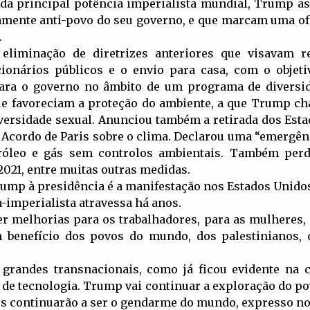
da principal potência imperialista mundial, Trump as
mente anti-povo do seu governo, e que marcam uma ofe
.
eliminação de diretrizes anteriores que visavam r
ionários públicos e o envio para casa, com o objeti
ara o governo no âmbito de um programa de diversida
e favoreciam a proteção do ambiente, a que Trump ch
iversidade sexual. Anunciou também a retirada dos Est
 Acordo de Paris sobre o clima. Declarou uma “emergên
tróleo e gás sem controlos ambientais. Também per
2021, entre muitas outras medidas.
rump à presidência é a manifestação nos Estados Unidos 
a-imperialista atravessa há anos.
r melhorias para os trabalhadores, para as mulheres,
 benefício dos povos do mundo, dos palestinianos,
grandes transnacionais, como já ficou evidente na
de tecnologia. Trump vai continuar a exploração do p
 continuarão a ser o gendarme do mundo, expresso no 