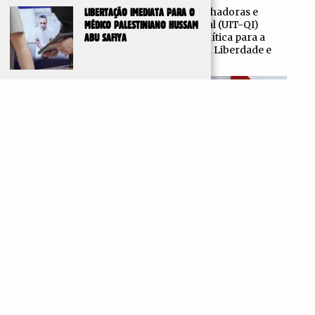
Pela Unidade Internacional de Trabalhadoras e
LIBERTAÇÃO IMEDIATA PARA O
Trabalhadores – Quarta Internacional (UIT-QI)
MÉDICO PALESTINIANO HUSSAM
Partilhamos o ‘Programa de Ação Política para a
ABU SAFIYA
Síria’ publicado pelo ‘Movimento pela Liberdade e
pela Dignidade’,
IR PARA
TOPO
GOVERNO PROVISÓRIO NA SÍRIA: A TRANSFORMAÇÃO
DA “CONQUISTA GRADUAL” NUMA ESTRATÉGIA DE