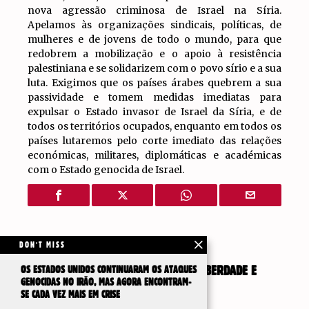
nova agressão criminosa de Israel na Síria.
Apelamos às organizações sindicais, políticas, de
mulheres e de jovens de todo o mundo, para que
redobrem a mobilização e o apoio à resistência
palestiniana e se solidarizem com o povo sírio e a sua
luta. Exigimos que os países árabes quebrem a sua
passividade e tomem medidas imediatas para
expulsar o Estado invasor de Israel da Síria, e de
todos os territórios ocupados, enquanto em todos os
países lutaremos pelo corte imediato das relações
económicas, militares, diplomáticas e académicas
com o Estado genocida de Israel.
Artigos Relacionados
DON'T MISS
SÍRIA: SURGE O “MOVIMENTO PELA LIBERDADE E
OS ESTADOS UNIDOS CONTINUARAM OS ATAQUES
GENOCIDAS NO IRÃO, MAS AGORA ENCONTRAM-
PELA DIGNIDADE”
SE CADA VEZ MAIS EM CRISE
24 de Junho, 2026