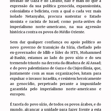
invasão de Gaza e do Líbano, não é mais do que a
expressão da sua política genocida, expansionista,
colonialista e belicista, com a qual o cada vez mais
isolado Netanyahu, procura sustentar o Estado
sionista e racista de Israel; como porta-aviões do
imperialismo norte-americano, na sua agressão
histórica contra os povos do Médio Oriente.
Sem dar qualquer confiança ou apoio político ao
novo governo de transição da Síria, chefiado pelo
ex-governador de Idlib e líder do HTS, Mohammed
al-Bashir, estamos ao lado do povo sírio e do seu
tremendo triunfo na derrota da ditadura de Al Assad;
e do povo palestiniano de Gaza e da Cisjordânia, que,
juntamente com as suas organizações, lutam para
expulsar o invasor israelita, e resistem heroicamente
ao genocídio, perpetrado perante a impunidade
garantida pelo imperialismo norte-americano e
europeu.
É tarefa do povo sírio, de todos os povos árabes, e do
mundo, alcançar a unidade para fazer frente a esta