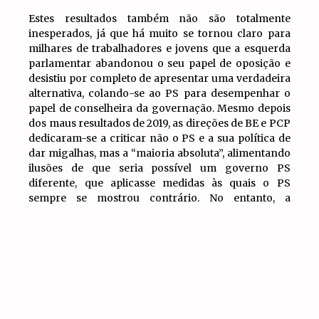
Estes resultados também não são totalmente
inesperados, já que há muito se tornou claro para
milhares de trabalhadores e jovens que a esquerda
parlamentar abandonou o seu papel de oposição e
desistiu por completo de apresentar uma verdadeira
alternativa, colando-se ao PS para desempenhar o
papel de conselheira da governação. Mesmo depois
dos maus resultados de 2019, as direções de BE e PCP
dedicaram-se a criticar não o PS e a sua política de
dar migalhas, mas a “maioria absoluta”, alimentando
ilusões de que seria possível um governo PS
diferente, que aplicasse medidas às quais o PS
sempre se mostrou contrário. No entanto, a
esquerda parlamentar continua a mostrar-se
IR PARA
incapaz de tirar as devidas conclusões sobre as
TOPO
consequências da sua política nos últimos anos,
estando mais rapidamente disposta a tachar de
ignorantes ou fascistas as hordas de descontentes
que não confiam nas direções destes partidos, do
que a alterar o curso de assimilação pelo regime.