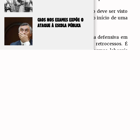
Por isso, o chumbo da lei laboral não deve ser visto
como o fim de uma luta, mas como o início de uma
CAOS NOS EXAMES EXPÕE O
nova etapa.
ATAQUE À ESCOLA PÚBLICA
É necessário transformar esta vitória defensiva em
iniciativa. Não basta impedir novos retrocessos. É
preciso lutar pela revogação das normas laborais
IR PARA
mais gravosas, pelo aumento geral dos salários, pela
TOPO
redução do horário de trabalho sem perda salarial,
pelo combate à precariedade e por serviços públicos
de qualidade.
Agora não é o momento de descansar. O chumbo da
lei laboral não representa uma vitória consolidada
dos trabalhadores nem uma derrota estratégica do
bloco patronal. Representa apenas uma derrota
tática numa ofensiva que continua em curso.
A melhor forma de garantir que esta lei não regressa
amanhã com outro nome é reforçar a organização,