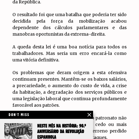
da República.
O resultado foi que uma batalha que poderia ter sido
decidida pela força da mobilização acabou
dependente dos cálculos parlamentares e das
manobras oportunistas da extrema-direita.
A queda desta lei é uma boa notícia para todos os
trabalhadores. Mas seria um erro encará-la como
uma vitória definitiva.
Os problemas que deram origem a esta ofensiva
continuam presentes. Mantêm-se os baixos salários,
a precariedade, o aumento do custo de vida, a crise
da habitação, a degradação dos serviços públicos e
uma legislação laboral que continua profundamente
favorável aos patrões.
DON'T MISS
O Governo sofreu uma derrota. Mas o patronato não
abandonou os seus objetivos. Mais cedo ou mais
NESTE MÊS NA HISTÓRIA: 90.º
tarde voltará a tentar recuperar o terreno perdido
ANIVERSÁRIO DA REVOLUÇÃO
através de novas propostas e novos ataques.
ESPANHOLA