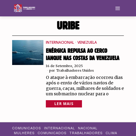
URIBE
INTERNACIONAL
·
VENEZUELA
ENÉRGICA REPULSA AO CERCO
IANQUE NAS COSTAS DA VENEZUELA
16 de Setembro, 2025
por
Trabalhadores Unidos
O ataque à embarcação ocorreu dias
após o envio de vários navios de
guerra, caças, milhares de soldados e
um submarino nuclear para o
LER MAIS
COMUNICADOS
INTERNACIONAL
NACIONAL
MULHERES
COMUNICADOS
TRABALHADORES
CLIMA