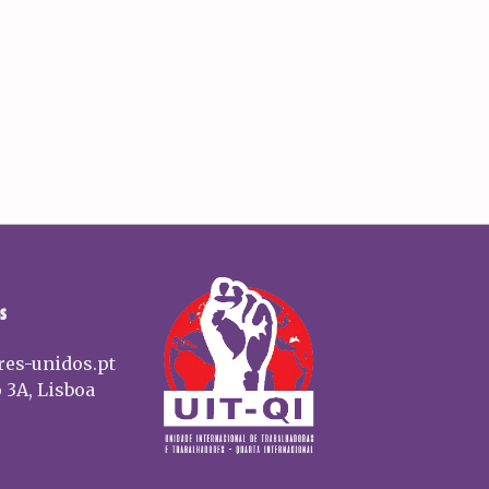
S
res-unidos.pt
 3A, Lisboa