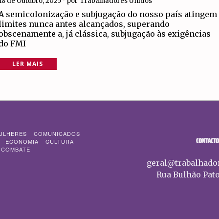
18 de Outubro, 2025
por
Trabalhadores Unidos
A semicolonização e subjugação do nosso país atingem
limites nunca antes alcançados, superando
obscenamente a, já clássica, subjugação às exigências
do FMI
LER MAIS
ULHERES
COMUNICADOS
CONTACTO
ECONOMIA
CULTURA
 COMBATE
geral@trabalhado
Rua Bulhão Pato