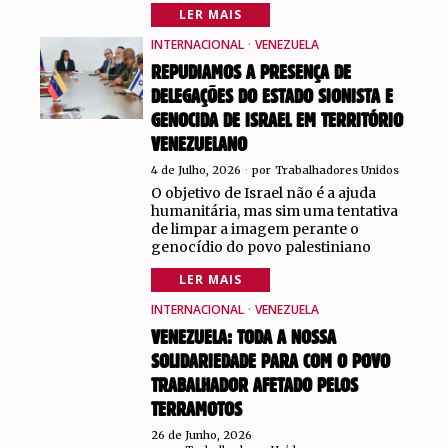
LER MAIS
INTERNACIONAL
·
VENEZUELA
REPUDIAMOS A PRESENÇA DE
DELEGAÇÕES DO ESTADO SIONISTA E
GENOCIDA DE ISRAEL EM TERRITÓRIO
VENEZUELANO
4 de Julho, 2026
por
Trabalhadores Unidos
O objetivo de Israel não é a ajuda
humanitária, mas sim uma tentativa
de limpar a imagem perante o
genocídio do povo palestiniano
LER MAIS
INTERNACIONAL
·
VENEZUELA
VENEZUELA: TODA A NOSSA
SOLIDARIEDADE PARA COM O POVO
TRABALHADOR AFETADO PELOS
TERRAMOTOS
26 de Junho, 2026