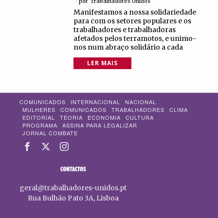
por
Trabalhadores Unidos
Manifestamos a nossa solidariedade
para com os setores populares e os
trabalhadores e trabalhadoras
afetados pelos terramotos, e unimo-
nos num abraço solidário a cada
LER MAIS
COMUNICADOS
INTERNACIONAL
NACIONAL
MULHERES
COMUNICADOS
TRABALHADORES
CLIMA
EDITORIAL
TEORIA
ECONOMIA
CULTURA
PROGRAMA
ASSINA PARA LEGALIZAR
JORNAL COMBATE
CONTACTOS
geral@trabalhadores-unidos.pt
Rua Bulhão Pato 3A, Lisboa