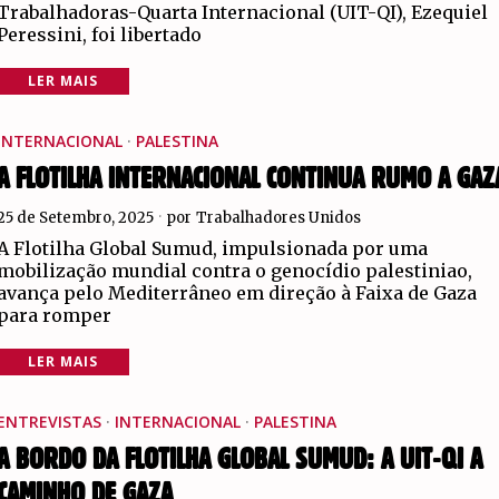
Trabalhadoras-Quarta Internacional (UIT-QI), Ezequiel
Peressini, foi libertado
LER MAIS
INTERNACIONAL
·
PALESTINA
A FLOTILHA INTERNACIONAL CONTINUA RUMO A GAZ
25 de Setembro, 2025
por
Trabalhadores Unidos
A Flotilha Global Sumud, impulsionada por uma
mobilização mundial contra o genocídio palestiniao,
avança pelo Mediterrâneo em direção à Faixa de Gaza
para romper
LER MAIS
ENTREVISTAS
·
INTERNACIONAL
·
PALESTINA
A BORDO DA FLOTILHA GLOBAL SUMUD: A UIT-QI A
CAMINHO DE GAZA