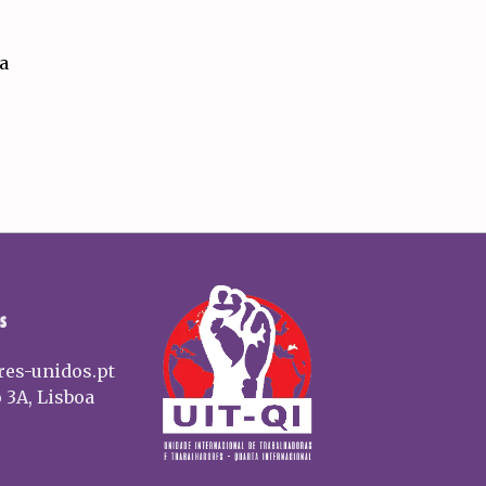
a
S
res-unidos.pt
 3A, Lisboa