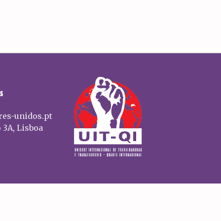
S
res-unidos.pt
 3A, Lisboa