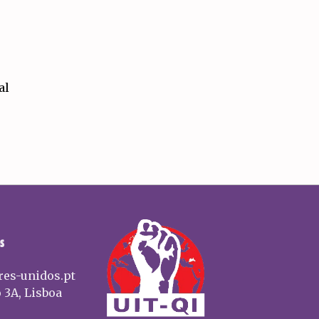
al
S
res-unidos.pt
 3A, Lisboa