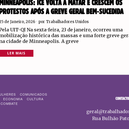
MINNEAPOLIS: ICE VOLTA A MATAR E CRESCEM OS
PROTESTOS APÓS A GREVE GERAL BEM-SUCEDIDA
25 de Janeiro, 2026
por
Trabalhadores Unidos
Pela UIT-QI Na sexta-feira, 23 de janeiro, ocorreu uma
mobilização histórica das massas e uma forte greve ger
na cidade de Minneapolis. A greve
LER MAIS
ULHERES
COMUNICADOS
CONTACTO
ECONOMIA
CULTURA
 COMBATE
geral@trabalhado
Rua Bulhão Pato