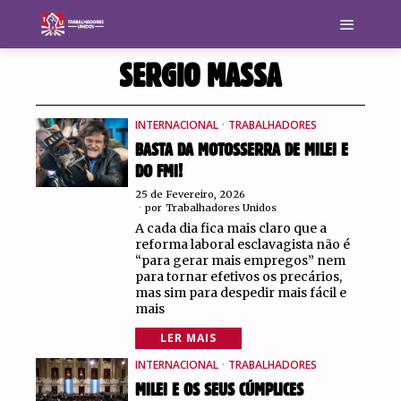
SERGIO MASSA
INTERNACIONAL
·
TRABALHADORES
BASTA DA MOTOSSERRA DE MILEI E
DO FMI!
25 de Fevereiro, 2026
por
Trabalhadores Unidos
A cada dia fica mais claro que a
reforma laboral esclavagista não é
“para gerar mais empregos” nem
para tornar efetivos os precários,
mas sim para despedir mais fácil e
mais
LER MAIS
INTERNACIONAL
·
TRABALHADORES
MILEI E OS SEUS CÚMPLICES