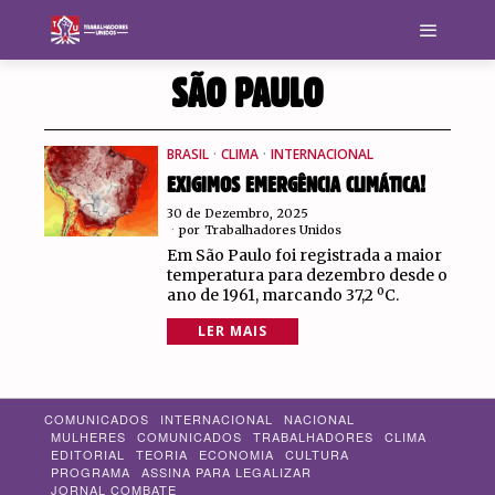
SÃO PAULO
BRASIL
·
CLIMA
·
INTERNACIONAL
EXIGIMOS EMERGÊNCIA CLIMÁTICA!
30 de Dezembro, 2025
por
Trabalhadores Unidos
Em São Paulo foi registrada a maior
temperatura para dezembro desde o
ano de 1961, marcando 37,2 ºC.
LER MAIS
COMUNICADOS
INTERNACIONAL
NACIONAL
MULHERES
COMUNICADOS
TRABALHADORES
CLIMA
EDITORIAL
TEORIA
ECONOMIA
CULTURA
PROGRAMA
ASSINA PARA LEGALIZAR
JORNAL COMBATE