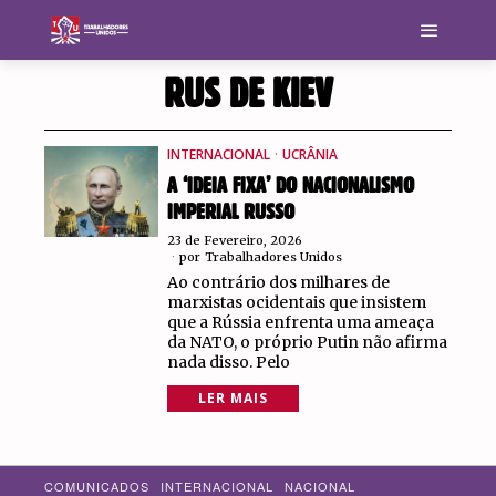
RUS DE KIEV
INTERNACIONAL
·
UCRÂNIA
A ‘IDEIA FIXA’ DO NACIONALISMO
IMPERIAL RUSSO
23 de Fevereiro, 2026
por
Trabalhadores Unidos
Ao contrário dos milhares de
marxistas ocidentais que insistem
que a Rússia enfrenta uma ameaça
da NATO, o próprio Putin não afirma
nada disso. Pelo
LER MAIS
COMUNICADOS
INTERNACIONAL
NACIONAL