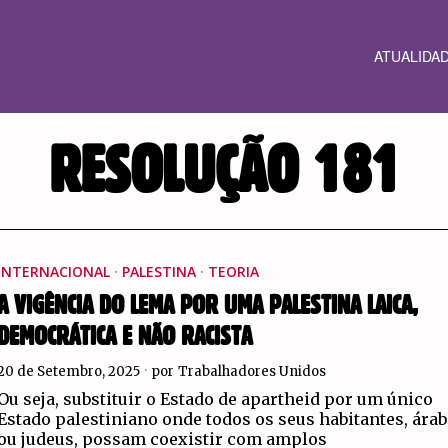
ATUALIDA
RESOLUÇÃO 181
INTERNACIONAL
·
PALESTINA
·
TEORIA
A VIGÊNCIA DO LEMA POR UMA PALESTINA LAICA,
DEMOCRÁTICA E NÃO RACISTA
20 de Setembro, 2025
por
Trabalhadores Unidos
Ou seja, substituir o Estado de apartheid por um único
Estado palestiniano onde todos os seus habitantes, ára
ou judeus, possam coexistir com amplos