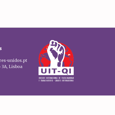
S
res-unidos.pt
 3A, Lisboa