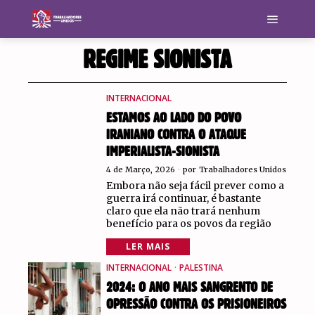
REGIME SIONISTA
INTERNACIONAL
ESTAMOS AO LADO DO POVO
IRANIANO CONTRA O ATAQUE
IMPERIALISTA-SIONISTA
4 de Março, 2026
por
Trabalhadores Unidos
Embora não seja fácil prever como a
guerra irá continuar, é bastante
claro que ela não trará nenhum
benefício para os povos da região
LER MAIS
INTERNACIONAL
·
PALESTINA
2024: O ANO MAIS SANGRENTO DE
OPRESSÃO CONTRA OS PRISIONEIROS