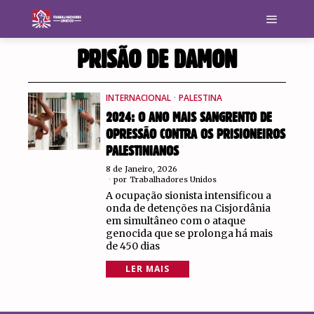
PRISÃO DE DAMON
INTERNACIONAL
·
PALESTINA
2024: O ANO MAIS SANGRENTO DE
OPRESSÃO CONTRA OS PRISIONEIROS
PALESTINIANOS
8 de Janeiro, 2026
por
Trabalhadores Unidos
A ocupação sionista intensificou a
onda de detenções na Cisjordânia
em simultâneo com o ataque
genocida que se prolonga há mais
de 450 dias
LER MAIS