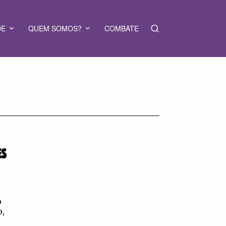
DE
QUEM SOMOS?
COMBATE
ES
o
o,