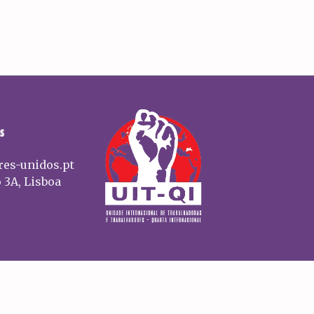
S
res-unidos.pt
 3A, Lisboa