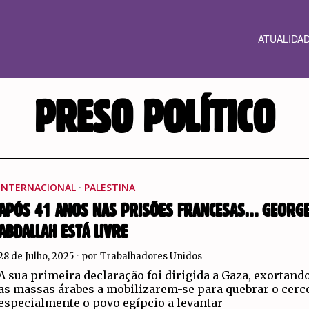
ATUALIDA
PRESO POLÍTICO
INTERNACIONAL
·
PALESTINA
APÓS 41 ANOS NAS PRISÕES FRANCESAS… GEORG
ABDALLAH ESTÁ LIVRE
28 de Julho, 2025
por
Trabalhadores Unidos
A sua primeira declaração foi dirigida a Gaza, exortand
as massas árabes a mobilizarem-se para quebrar o cerc
especialmente o povo egípcio a levantar