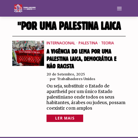
"POR UMA PALESTINA LAICA
INTERNACIONAL
·
PALESTINA
·
TEORIA
A VIGÊNCIA DO LEMA POR UMA
PALESTINA LAICA, DEMOCRÁTICA E
NÃO RACISTA
20 de Setembro, 2025
por
Trabalhadores Unidos
Ou seja, substituir o Estado de
apartheid por um único Estado
palestiniano onde todos os seus
habitantes, árabes ou judeus, possam
coexistir com amplos
LER MAIS