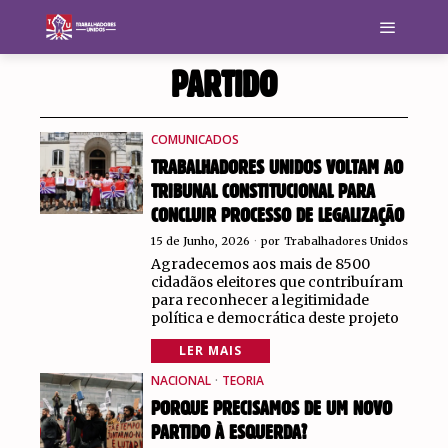
PARTIDO
COMUNICADOS
TRABALHADORES UNIDOS VOLTAM AO
TRIBUNAL CONSTITUCIONAL PARA
CONCLUIR PROCESSO DE LEGALIZAÇÃO
15 de Junho, 2026
por
Trabalhadores Unidos
Agradecemos aos mais de 8500
cidadãos eleitores que contribuíram
para reconhecer a legitimidade
política e democrática deste projeto
LER MAIS
NACIONAL
·
TEORIA
PORQUE PRECISAMOS DE UM NOVO
PARTIDO À ESQUERDA?