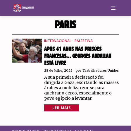
PARIS
INTERNACIONAL
·
PALESTINA
APÓS 41 ANOS NAS PRISÕES
FRANCESAS… GEORGES ABDALLAH
ESTÁ LIVRE
28 de Julho, 2025
por
Trabalhadores Unidos
A sua primeira declaração foi
dirigida a Gaza, exortando as massas
árabes a mobilizarem-se para
quebrar o cerco, especialmente o
povo egípcio a levantar
LER MAIS