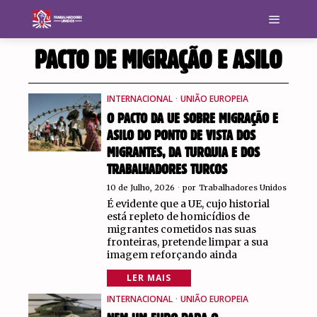
PACTO DE MIGRAÇÃO E ASILO
INTERNACIONAL
·
UNIÃO EUROPEIA
O PACTO DA UE SOBRE MIGRAÇÃO E
ASILO DO PONTO DE VISTA DOS
MIGRANTES, DA TURQUIA E DOS
TRABALHADORES TURCOS
10 de Julho, 2026
por
Trabalhadores Unidos
É evidente que a UE, cujo historial
está repleto de homicídios de
migrantes cometidos nas suas
fronteiras, pretende limpar a sua
imagem reforçando ainda
LER MAIS
INTERNACIONAL
·
UNIÃO EUROPEIA