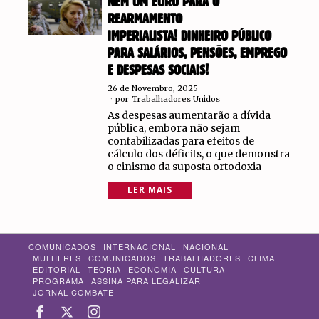
NEM UM EURO PARA O
REARMAMENTO
IMPERIALISTA! DINHEIRO PÚBLICO
PARA SALÁRIOS, PENSÕES, EMPREGO
E DESPESAS SOCIAIS!
26 de Novembro, 2025
por
Trabalhadores Unidos
As despesas aumentarão a dívida
pública, embora não sejam
contabilizadas para efeitos de
cálculo dos déficits, o que demonstra
o cinismo da suposta ortodoxia
LER MAIS
COMUNICADOS
INTERNACIONAL
NACIONAL
MULHERES
COMUNICADOS
TRABALHADORES
CLIMA
EDITORIAL
TEORIA
ECONOMIA
CULTURA
PROGRAMA
ASSINA PARA LEGALIZAR
JORNAL COMBATE