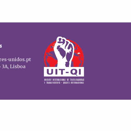
S
res-unidos.pt
 3A, Lisboa