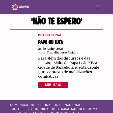
'NÃO TE ESPERO'
INTERNACIONAL
PAPA OU LUTA
25 de Junho, 2026
por
Trabalhadores Unidos
Para além dos discursos e das
missas, a visita do Papa Leão XIV à
cidade de Barcelona suscita debate
num contexto de mobilizações
combativas
LER MAIS
COMUNICADOS
INTERNACIONAL
NACIONAL
MULHERES
COMUNICADOS
TRABALHADORES
CLIMA
EDITORIAL
TEORIA
ECONOMIA
CULTURA