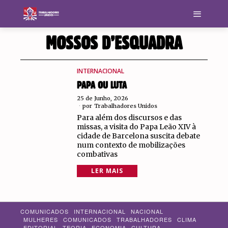
MOSSOS D’ESQUADRA
INTERNACIONAL
PAPA OU LUTA
25 de Junho, 2026
por
Trabalhadores Unidos
Para além dos discursos e das
missas, a visita do Papa Leão XIV à
cidade de Barcelona suscita debate
num contexto de mobilizações
combativas
LER MAIS
COMUNICADOS
INTERNACIONAL
NACIONAL
MULHERES
COMUNICADOS
TRABALHADORES
CLIMA
EDITORIAL
TEORIA
ECONOMIA
CULTURA