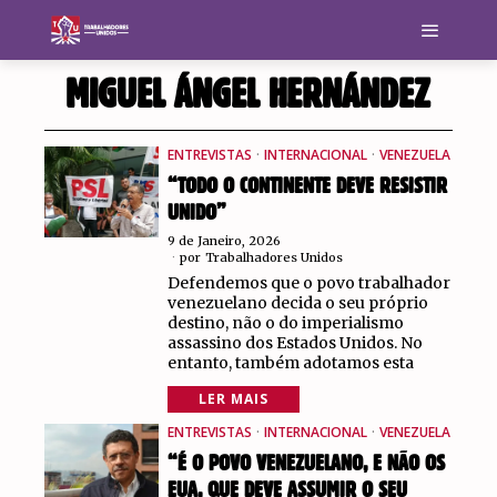
MIGUEL ÁNGEL HERNÁNDEZ
ENTREVISTAS
·
INTERNACIONAL
·
VENEZUELA
“TODO O CONTINENTE DEVE RESISTIR
UNIDO”
9 de Janeiro, 2026
por
Trabalhadores Unidos
Defendemos que o povo trabalhador
venezuelano decida o seu próprio
destino, não o do imperialismo
assassino dos Estados Unidos. No
entanto, também adotamos esta
LER MAIS
ENTREVISTAS
·
INTERNACIONAL
·
VENEZUELA
“É O POVO VENEZUELANO, E NÃO OS
EUA, QUE DEVE ASSUMIR O SEU