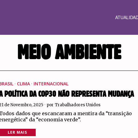
ATUALIDA
MEIO AMBIENTE
BRASIL
·
CLIMA
·
INTERNACIONAL
A POLÍTICA DA COP30 NÃO REPRESENTA MUDANÇA
21 de Novembro, 2025
por
Trabalhadores Unidos
Todos dados que escancaram a mentira da “transição
energética” da “economia verde”.
LER MAIS