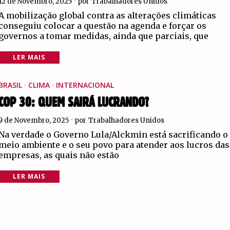
12 de Novembro, 2025
por
Trabalhadores Unidos
A mobilização global contra as alterações climáticas
conseguiu colocar a questão na agenda e forçar os
governos a tomar medidas, ainda que parciais, que
LER MAIS
BRASIL
·
CLIMA
·
INTERNACIONAL
COP 30: QUEM SAIRÁ LUCRANDO?
9 de Novembro, 2025
por
Trabalhadores Unidos
Na verdade o Governo Lula/Alckmin está sacrificando o
meio ambiente e o seu povo para atender aos lucros das
empresas, as quais não estão
LER MAIS