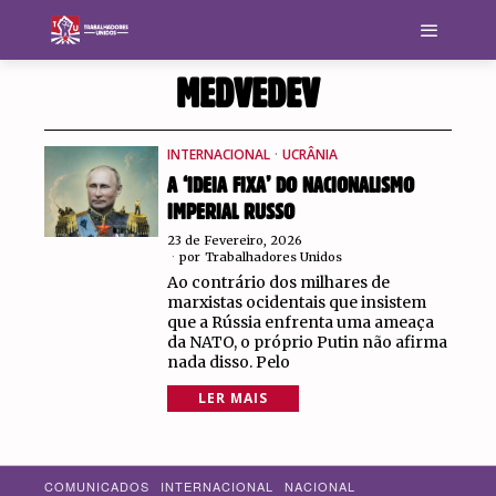
MEDVEDEV
INTERNACIONAL
·
UCRÂNIA
A ‘IDEIA FIXA’ DO NACIONALISMO
IMPERIAL RUSSO
23 de Fevereiro, 2026
por
Trabalhadores Unidos
Ao contrário dos milhares de
marxistas ocidentais que insistem
que a Rússia enfrenta uma ameaça
da NATO, o próprio Putin não afirma
nada disso. Pelo
LER MAIS
COMUNICADOS
INTERNACIONAL
NACIONAL