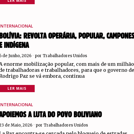
LER MAIS
INTERNACIONAL
BOLÍVIA: REVOLTA OPERÁRIA, POPULAR, CAMPONE
E INDÍGENA
6 de Junho, 2026
por
Trabalhadores Unidos
A enorme mobilização popular, com mais de um milhã
de trabalhadoras e trabalhadores, para que o governo d
Rodrigo Paz se vá embora, continua
LER MAIS
INTERNACIONAL
APOIEMOS A LUTA DO POVO BOLIVIANO
23 de Maio, 2026
por
Trabalhadores Unidos
La Paz encontra-se cercada pelo bloqueio de estradas