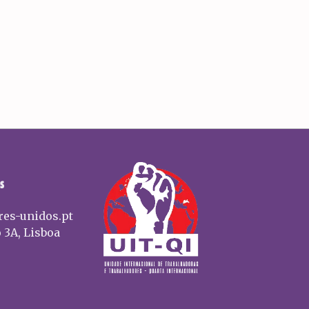
S
res-unidos.pt
 3A, Lisboa