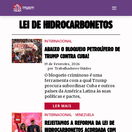
LEI DE HIDROCARBONETOS
INTERNACIONAL
ABAIXO O BLOQUEIO PETROLÍFERO DE
TRUMP CONTRA CUBA!
19 de Fevereiro, 2026
por
Trabalhadores Unidos
O bloqueio criminoso é uma
ferramenta com a qual Trump
procura subordinar Cuba e outros
países da América Latina às suas
políticas e pactos,
LER MAIS
INTERNACIONAL
·
VENEZUELA
REJEITAMOS A REFORMA DA LEI DE
HIDROCARBONETOS ACORDADA COM