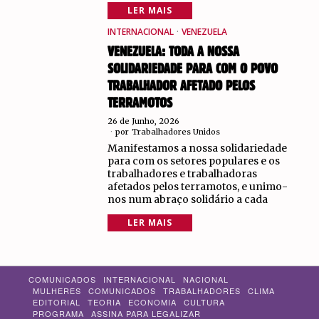
LER MAIS
INTERNACIONAL
·
VENEZUELA
VENEZUELA: TODA A NOSSA
SOLIDARIEDADE PARA COM O POVO
TRABALHADOR AFETADO PELOS
TERRAMOTOS
26 de Junho, 2026
por
Trabalhadores Unidos
Manifestamos a nossa solidariedade
para com os setores populares e os
trabalhadores e trabalhadoras
afetados pelos terramotos, e unimo-
nos num abraço solidário a cada
LER MAIS
COMUNICADOS
INTERNACIONAL
NACIONAL
MULHERES
COMUNICADOS
TRABALHADORES
CLIMA
EDITORIAL
TEORIA
ECONOMIA
CULTURA
PROGRAMA
ASSINA PARA LEGALIZAR