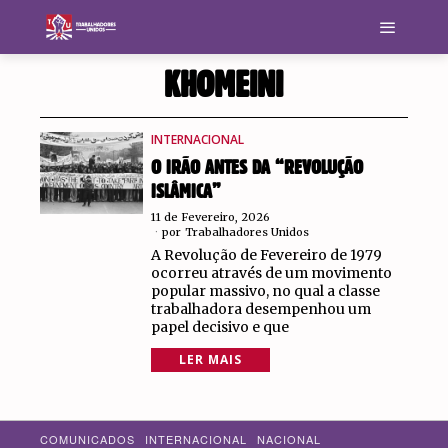
KHOMEINI
INTERNACIONAL
O IRÃO ANTES DA “REVOLUÇÃO
ISLÂMICA”
11 de Fevereiro, 2026
por
Trabalhadores Unidos
A Revolução de Fevereiro de 1979
ocorreu através de um movimento
popular massivo, no qual a classe
trabalhadora desempenhou um
papel decisivo e que
LER MAIS
COMUNICADOS
INTERNACIONAL
NACIONAL