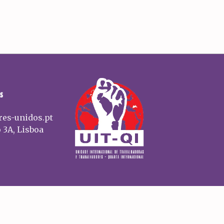
S
res-unidos.pt
 3A, Lisboa