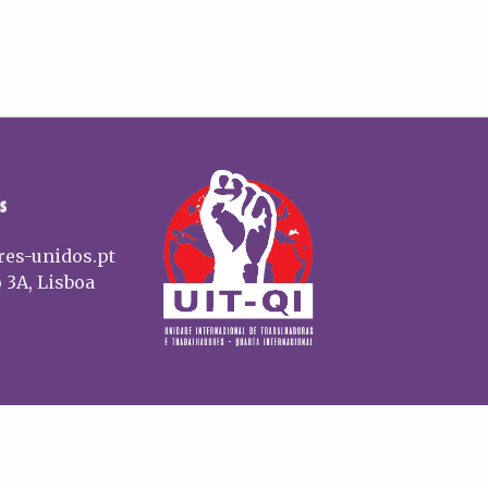
S
res-unidos.pt
 3A, Lisboa