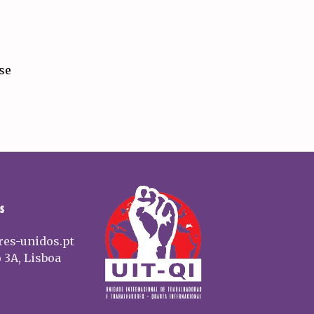
-se
S
res-unidos.pt
 3A, Lisboa