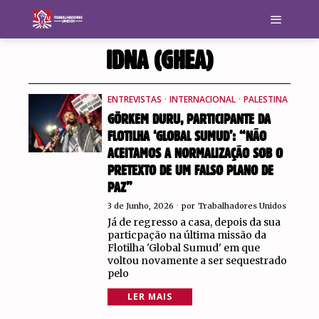
IDNA (GHEA)
ENTREVISTAS
·
INTERNACIONAL
·
PALESTINA
GÖRKEM DURU, PARTICIPANTE DA
FLOTILHA ‘GLOBAL SUMUD’: “NÃO
ACEITAMOS A NORMALIZAÇÃO SOB O
PRETEXTO DE UM FALSO PLANO DE
PAZ”
3 de Junho, 2026
por
Trabalhadores Unidos
Já de regresso a casa, depois da sua
particpação na última missão da
Flotilha 'Global Sumud' em que
voltou novamente a ser sequestrado
pelo
LER MAIS