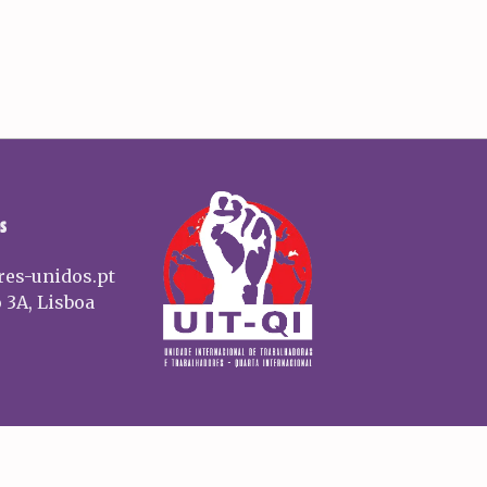
S
res-unidos.pt
 3A, Lisboa