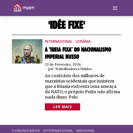
'IDÉE FIXE'
INTERNACIONAL
·
UCRÂNIA
A ‘IDEIA FIXA’ DO NACIONALISMO
IMPERIAL RUSSO
23 de Fevereiro, 2026
por
Trabalhadores Unidos
Ao contrário dos milhares de
marxistas ocidentais que insistem
que a Rússia enfrenta uma ameaça
da NATO, o próprio Putin não afirma
nada disso. Pelo
LER MAIS
COMUNICADOS
INTERNACIONAL
NACIONAL