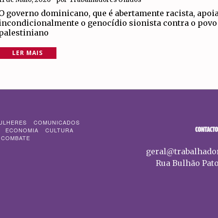
O governo dominicano, que é abertamente racista, apoi
incondicionalmente o genocídio sionista contra o povo
palestiniano
LER MAIS
ULHERES
COMUNICADOS
CONTACTO
ECONOMIA
CULTURA
 COMBATE
geral@trabalhado
Rua Bulhão Pato