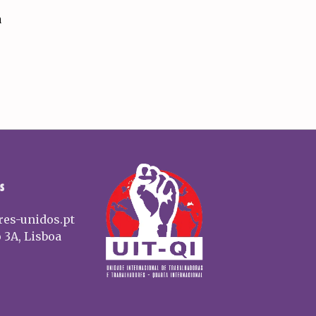
a
S
res-unidos.pt
 3A, Lisboa