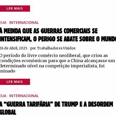
LER MAIS
EUA
·
INTERNACIONAL
À MEDIDA QUE AS GUERRAS COMERCIAIS SE
INTENSIFICAM, O PERIGO SE ABATE SOBRE O MUND
26 de Abril, 2025
por
Trabalhadores Unidos
O período do livre comércio neoliberal, que criou as
condições económicas para que a China alcançasse um
determinado nível na competição imperialista, foi
minado
LER MAIS
EUA
·
INTERNACIONAL
A “GUERRA TARIFÁRIA” DE TRUMP E A DESORDEM
GLOBAL