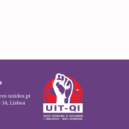
S
res-unidos.pt
 3A, Lisboa