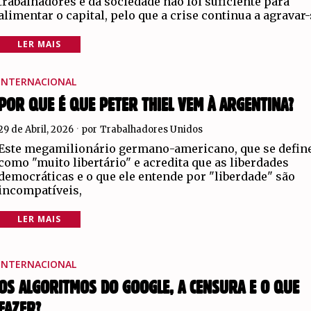
trabalhadores e da sociedade não foi suficiente para
alimentar o capital, pelo que a crise continua a agravar
LER MAIS
INTERNACIONAL
POR QUE É QUE PETER THIEL VEM À ARGENTINA?
29 de Abril, 2026
por
Trabalhadores Unidos
Este megamilionário germano-americano, que se defin
como "muito libertário" e acredita que as liberdades
democráticas e o que ele entende por "liberdade" são
incompatíveis,
LER MAIS
INTERNACIONAL
OS ALGORITMOS DO GOOGLE, A CENSURA E O QUE
FAZER?