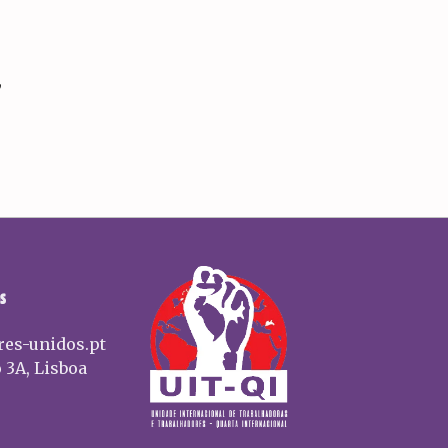
,
S
res-unidos.pt
 3A, Lisboa