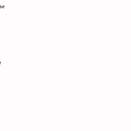
-se
e