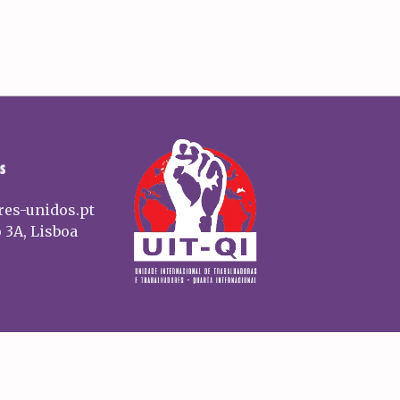
S
res-unidos.pt
 3A, Lisboa