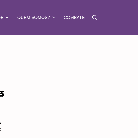
DE
QUEM SOMOS?
COMBATE
ES
o
o,