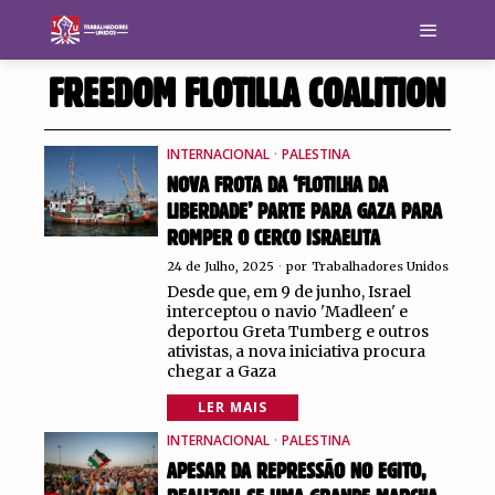
FREEDOM FLOTILLA COALITION
INTERNACIONAL
·
PALESTINA
NOVA FROTA DA ‘FLOTILHA DA
LIBERDADE’ PARTE PARA GAZA PARA
ROMPER O CERCO ISRAELITA
24 de Julho, 2025
por
Trabalhadores Unidos
Desde que, em 9 de junho, Israel
interceptou o navio 'Madleen' e
deportou Greta Tumberg e outros
ativistas, a nova iniciativa procura
chegar a Gaza
LER MAIS
INTERNACIONAL
·
PALESTINA
APESAR DA REPRESSÃO NO EGITO,