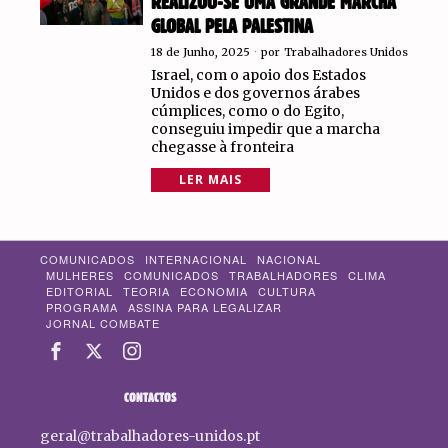
REALIZOU-SE UMA GRANDE MARCHA
GLOBAL PELA PALESTINA
18 de Junho, 2025
por
Trabalhadores Unidos
Israel, com o apoio dos Estados
Unidos e dos governos árabes
cúmplices, como o do Egito,
conseguiu impedir que a marcha
chegasse à fronteira
LER MAIS
COMUNICADOS
INTERNACIONAL
NACIONAL
MULHERES
COMUNICADOS
TRABALHADORES
CLIMA
EDITORIAL
TEORIA
ECONOMIA
CULTURA
PROGRAMA
ASSINA PARA LEGALIZAR
JORNAL COMBATE
CONTACTOS
geral@trabalhadores-unidos.pt