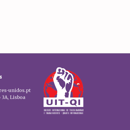
S
res-unidos.pt
 3A, Lisboa